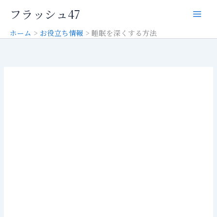
内
フラッシュ47
容
を
ホーム
お役立ち情報
睡眠を深くする方法
ス
キ
ッ
プ