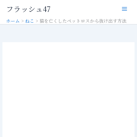
内
フラッシュ47
容
を
ホーム
ねこ
猫を亡くしたペットロスから抜け出す方法
ス
キ
ッ
プ