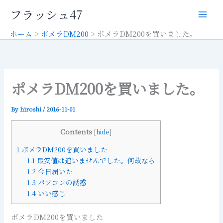
内
フラッシュ47
容
を
ホーム
ポメラDM200
ポメラDM200を買いました。
ス
キ
ッ
プ
ポメラDM200を買いました。
By
hiroshi
/
2016-11-01
Contents
[
hide
]
1
ポメラDM200を買いました
1.1
最安値は追いませんでした。何故なら
1.2
今日届いた
1.3
パソコンの誘惑
1.4
いい感じ
ポメラDM200を買いました