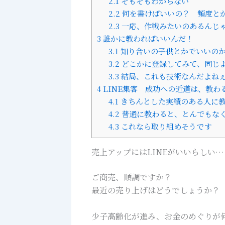
2.1
そもそもわからない
2.2
何を書けばいいの？ 頻度と
2.3
一応、作戦みたいのあるんじ
3
誰かに教わればいいんだ！
3.1
知り合いの子供とかでいいの
3.2
どこかに登録してみて、同じ
3.3
結局、これも技術なんだよね
4
LINE集客 成功への近道は、教わ
4.1
きちんとした実績のある人に
4.2
普通に教わると、とんでもな
4.3
これなら取り組めそうです
売上アップにはLINEがいいらしい…
ご商売、順調ですか？
最近の売り上げはどうでしょうか？
少子高齢化が進み、お金のめぐりが