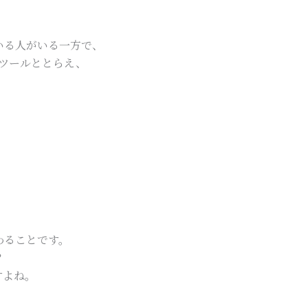
いる人がいる一方で、
のツールととらえ、
。
、
わることです。
？
すよね。