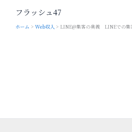
内
フラッシュ47
容
を
ス
ホーム
Web収入
LINE@集客の奥義 LINEで
キ
ッ
プ