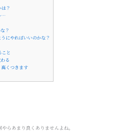
かは？
ゃ…
かな？
ようにやればいいのかな？
ぇ
ること
教わる
く高くつきます
何やらあまり良くありませんよね。