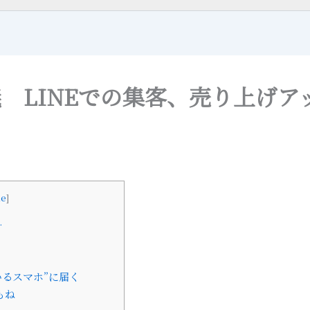
義 LINEでの集客、売り上げ
de
]
…
いるスマホ”に届く
もね