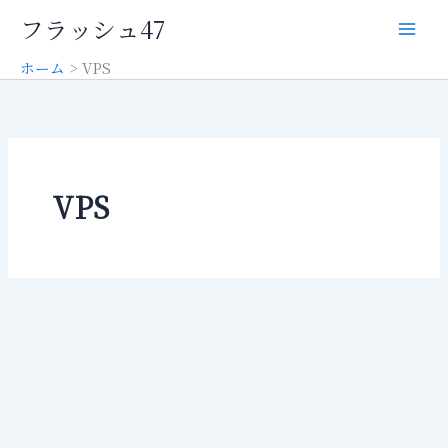
内
フラッシュ47
容
を
ホーム
VPS
ス
キ
ッ
プ
VPS